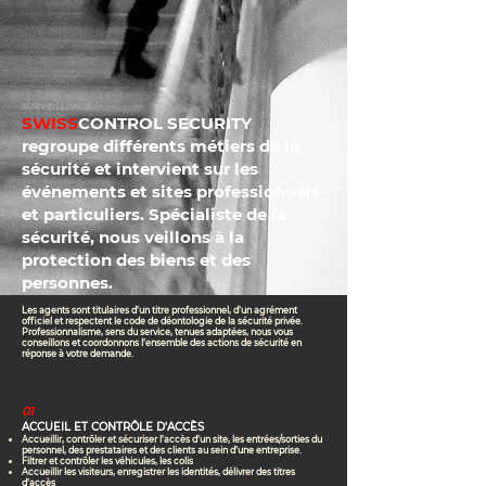
SURVEILLANCE
SWISS
CONTROL SECURITY
regroupe différents métiers de la
sécurité et intervient sur les
événements et sites professionnels
et particuliers. Spécialiste de la
sécurité, nous veillons à la
protection des biens et des
personnes.
Les agents sont titulaires d’un titre professionnel, d’un agrément
officiel et respectent le code de déontologie de la sécurité privée.
Professionnalisme, sens du service, tenues adaptées, nous vous
conseillons et coordonnons l’ensemble des actions de sécurité en
réponse à votre demande.
01
ACCUEIL ET CONTRÔLE D'ACCÈS
Accueillir, contrôler et sécuriser l’accès d’un site, les entrées/sorties du
personnel, des prestataires et des clients au sein d’une entreprise.
Filtrer et contrôler les véhicules, les colis
Accueillir les visiteurs, enregistrer les identités, délivrer des titres
d’accès